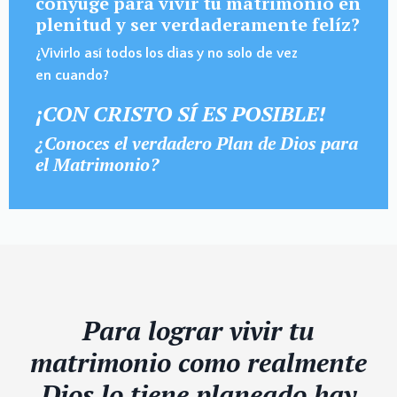
cónyuge para vivir tu matrimonio en
plenitud y ser verdaderamente felíz?
¿Vivirlo así todos los dias y no solo de vez
en cuando?
¡CON CRISTO SÍ ES POSIBLE!
¿Conoces el verdadero Plan de Dios para
el Matrimonio?
Para lograr vivir tu
matrimonio como realmente
Dios lo tiene planeado hay